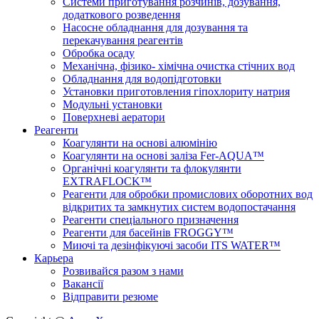
Системи приготування розчинів, дозування,
додаткового розведення
Насосне обладнання для дозування та
перекачування реагентів
Обробка осаду
Механічна, фізико- хімічна очистка стічних вод
Обладнання для водопідготовки
Установки приготовления гіпохлориту натрия
Модульні установки
Поверхневі аератори
Реагенти
Коагулянти на основі алюмінію
Коагулянти на основі заліза Fer-AQUA™
Органічні коагулянти та флокулянти
EXTRAFLOCK™
Реагенти для обробки промислових оборотних вод
відкритих та замкнутих систем водопостачання
Реагенти спеціального призначення
Реагенти для басейнів FROGGY™
Миючі та дезінфікуючі засоби ITS WATER™
Карьера
Розвивайся разом з нами
Вакансії
Відправити резюме