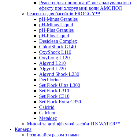
Реагент для пролонгації знезаражувального
ефекту при хлоруванні води АМОПОЛ
Реагенти для басейнів FROGGY™
pH-Minus Granules
pH-Minus Liquid
pH-Plus Granules
pH-Plus Liquid
Desiclean Complex
ChloriShock G140
OxyShock L110
OxyLong L120
Algyrid L210
Algyrid L220
Algyrid Shock L230
Dechlorine
SetiFlock Ultra L300
SetiFlock L310
SetiFlock C310
SetiFlock Extra C350
Calcirid
Calcinon
Metaldez
Миючі та дезінфікуючі засоби ITS WATER™
Карьера
Розвивайся разом з нами