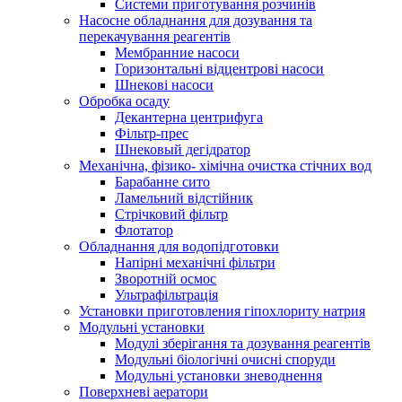
Системи приготування розчинів
Насосне обладнання для дозування та
перекачування реагентів
Мембранние насоси
Горизонтальні відцентрові насоси
Шнекові насоси
Обробка осаду
Декантерна центрифуга
Фільтр-прес
Шнековый дегідратор
Механічна, фізико- хімічна очистка стічних вод
Барабанне сито
Ламельний відстійник
Стрічковий фільтр
Флотатор
Обладнання для водопідготовки
Напірні механічні фільтри
Зворотній осмос
Ультрафільтрація
Установки приготовления гіпохлориту натрия
Модульні установки
Модулі зберігання та дозування реагентів
Модульні біологічні очисні споруди
Модульні установки зневоднення
Поверхневі аератори