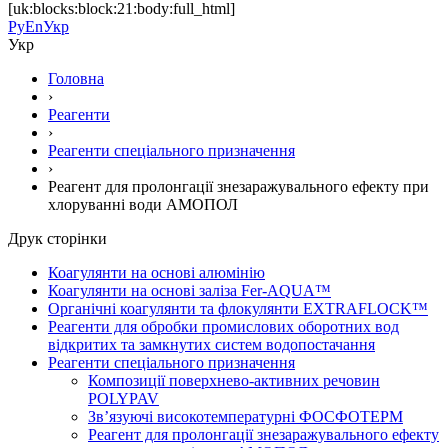
[uk:blocks:block:21:body:full_html]
Ру
En
Укр
Укр
Головна
›
Реагенти
›
Реагенти спеціального призначення
›
Реагент для пролонгації знезаражувального ефекту при
хлоруванні води АМОПОЛ
Друк сторінки
Коагулянти на основі алюмінію
Коагулянти на основі заліза Fer-AQUA™
Органічні коагулянти та флокулянти EXTRAFLOCK™
Реагенти для обробки промислових оборотних вод
відкритих та замкнутих систем водопостачання
Реагенти спеціального призначення
Композиції поверхнево-активних речовин
POLYPAV
Зв’язуючі високотемпературні ФОСФОТЕРМ
Реагент для пролонгації знезаражувального ефекту