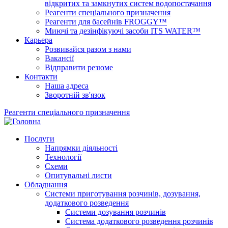
відкритих та замкнутих систем водопостачання
Реагенти спеціального призначення
Реагенти для басейнів FROGGY™
Миючі та дезінфікуючі засоби ITS WATER™
Карьера
Розвивайся разом з нами
Вакансії
Відправити резюме
Контакти
Наша адреса
Зворотній зв'язок
Реагенти спеціального призначення
Послуги
Напрямки діяльності
Технології
Схеми
Опитувальні листи
Обладнання
Системи приготування розчинів, дозування,
додаткового розведення
Системи дозування розчинів
Система додаткового розведення розчинів