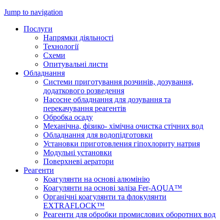
Jump to navigation
Послуги
Напрямки діяльності
Технології
Схеми
Опитувальні листи
Обладнання
Системи приготування розчинів, дозування,
додаткового розведення
Насосне обладнання для дозування та
перекачування реагентів
Обробка осаду
Механічна, фізико- хімічна очистка стічних вод
Обладнання для водопідготовки
Установки приготовления гіпохлориту натрия
Модульні установки
Поверхневі аератори
Реагенти
Коагулянти на основі алюмінію
Коагулянти на основі заліза Fer-AQUA™
Органічні коагулянти та флокулянти
EXTRAFLOCK™
Реагенти для обробки промислових оборотних вод