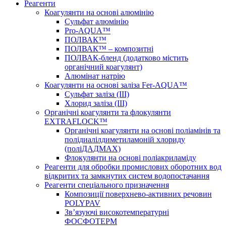
Реагенти
Коагулянти на основі алюмінію
Сульфат алюмінію
Pro-AQUA™
ПОЛВАК™
ПОЛВАК™ – композитні
ПОЛВАК-бленд (додатково містить
органічний коагулянт)
Алюмінат натрію
Коагулянти на основі заліза Fer-AQUA™
Сульфат заліза (III)
Хлорид заліза (III)
Органічні коагулянти та флокулянти
EXTRAFLOCK™
Органічні коагулянти на основі поліамінів та
полідиалілдиметиламоній хлориду
(поліДАДМАХ)
Флокулянти на основі поліакриламіду
Реагенти для обробки промислових оборотних вод
відкритих та замкнутих систем водопостачання
Реагенти спеціального призначення
Композиції поверхнево-активних речовин
POLYPAV
Зв’язуючі високотемпературні
ФОСФОТЕРМ